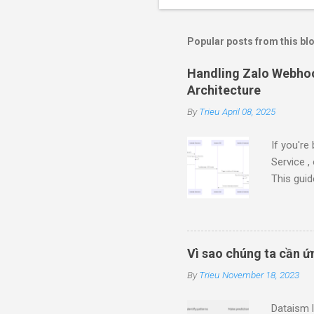
o
m
m
Popular posts from this bl
e
Handling Zalo Webhoo
n
Architecture
t
By
Trieu
April 08, 2025
s
If you're
Service ,
This guid
Amazon SQ
to handl
the X-ZE
the SQS 
Vì sao chúng ta cần 
logging.
By
Trieu
November 18, 2023
when a u
"message"
Dataism l