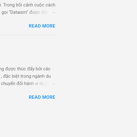
ời. Trong bối cảnh cuộc cách
 gọi "Dataism" được đặt ra
chính là một nguyên tắc lớn
READ MORE
ặt chẽ với một cá nhân hay
p vào việc phát triển và mô
h Harari: Tác giả của cuốn
i", Harari đã đề cập đến
ng được thúc đẩy bởi các
, đặc biệt trong ngành du
chuyển đổi hành vi du lịch
 việc khuếch đại sức mạnh
READ MORE
a Cuốn sách "Personalized
h một yếu tố chiến lược .
 khách hàng của họ. Đây là
t nhà cung cấp phần mềm
ng khách hàng riêng lẻ và
g tác...