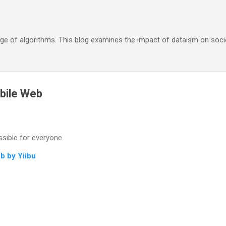
Skip to main content
 age of algorithms. This blog examines the impact of dataism on socie
bile Web
ssible for everyone
b by Yiibu