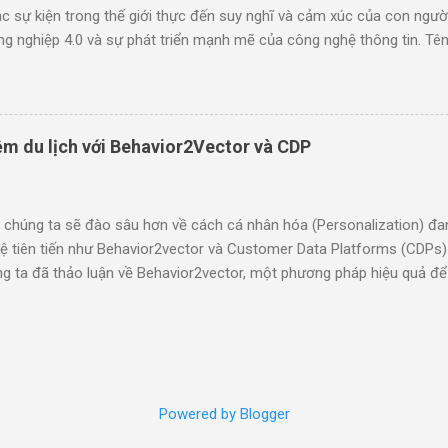
ác sự kiện trong thế giới thực đến suy nghĩ và cảm xúc của con ngư
g nghiệp 4.0 và sự phát triển mạnh mẽ của công nghệ thông tin. Tên
một quan điểm cho rằng dữ liệu, đặc biệt là dữ liệu số và thông tin, 
nhiên và xã hội. Nguyên gốc của Dataism không thể được liên kết ch
ụ thể, nhưng một số tác giả và nhà nghiên cứu nhất định đã đóng gó
lý này. Một số tác giả nổi tiếng trong lĩnh vực này bao gồm: Yuval Noa
ệm du lịch với Behavior2Vector và CDP
tiếng "Sapiens: Lược sử loài người" và "Homo Deus: Lược sử tương la
 Dataism trong việc mô tả sự tiến hóa của con người và xã hội.
ataethics.eu/humanism-dataism-future-scenario/ Wiki...
 chúng ta sẽ đào sâu hơn về cách cá nhân hóa (Personalization) đa
ệ tiên tiến như Behavior2vector và Customer Data Platforms (CDPs) 
ng ta đã thảo luận về Behavior2vector, một phương pháp hiệu quả để 
hành các vector số học. Bây giờ, hãy xem xét vai trò của CDP trong
hân hóa. CDP: Nền tảng dữ liệu khách hàng hợp nhất cho cá nhân hó
 Strategy in the Age of AI" nhấn mạnh rằng cá nhân hóa đã trở thàn
iện cá nhân hóa hiệu quả, các công ty cần một cái nhìn toàn diện về
omer Data Platforms (CDPs) đóng vai trò then chốt. Một CDP là mộ
Powered by Blogger
 dịch vụ (SaaS) giúp các công ty kết hợp tất cả dữ liệu của họ về từ
dữ liệu đó một cách dễ dàng để phân tích hoặc để thúc đẩy các tươn