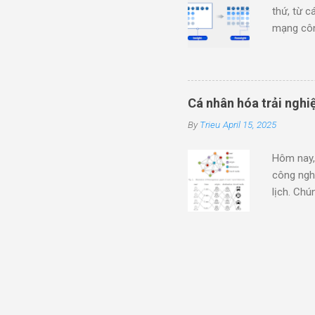
thứ, từ c
mạng côn
để mô tả 
trong tự 
tổ chức c
tả triết 
Cá nhân hóa trải nghi
sách nổi 
By
Trieu
April 15, 2025
khái niệm
https://d
Hôm nay,
công ngh
lịch. Chú
cá nhân t
của cá n
Customer
Để thực h
nơi Cust
dưới dạng
cung cấp 