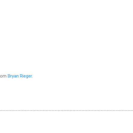
from
Bryan Rieger
.