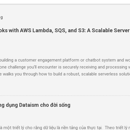
og
ks with AWS Lambda, SQS, and S3: A Scalable Server
 building a customer engagement platform or chatbot system and wor
 one challenge you’ll encounter is securely receiving and processin
e walks you through how to build a robust, scalable serverless solu
S , and Amazon S3 , all in Node.js 22.x . 🎯 What We’re Building A 
e Zalo’s user_feedback webhook: Receive the webhook securely usi
vent-Signature to authenticate Zalo. Push the payload into an Am
messages via another Lambda. Store the feedback data in Amazon S3
ứng dụng Dataism cho đời sống
 🧱 Step 1: Understanding Zalo’s Webhook Zalo sends a POST reques
ser submits feedback via a ZNS template. Example payload: { "even
: { "note"...
à một triết lý cho rằng dữ liệu là nền tảng của thực tại. Theo triết lý n