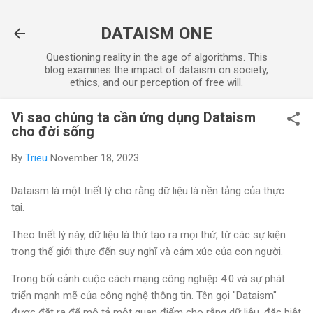
Skip to main content
DATAISM ONE
Questioning reality in the age of algorithms. This
blog examines the impact of dataism on society,
ethics, and our perception of free will.
Vì sao chúng ta cần ứng dụng Dataism
cho đời sống
By
Trieu
November 18, 2023
Dataism là một triết lý cho rằng dữ liệu là nền tảng của thực
tại.
Theo triết lý này, dữ liệu là thứ tạo ra mọi thứ, từ các sự kiện
trong thế giới thực đến suy nghĩ và cảm xúc của con người.
Trong bối cảnh cuộc cách mạng công nghiệp 4.0 và sự phát
triển mạnh mẽ của công nghệ thông tin. Tên gọi "Dataism"
được đặt ra để mô tả một quan điểm cho rằng dữ liệu, đặc biệt