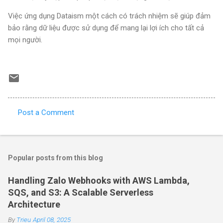
Việc ứng dụng Dataism một cách có trách nhiệm sẽ giúp đảm
bảo rằng dữ liệu được sử dụng để mang lại lợi ích cho tất cả
mọi người.
Post a Comment
C
o
m
Popular posts from this blog
m
e
Handling Zalo Webhooks with AWS Lambda,
SQS, and S3: A Scalable Serverless
n
Architecture
t
By
Trieu
s
April 08, 2025