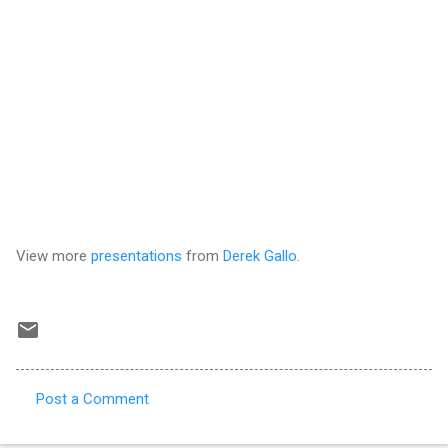
View more
presentations
from
Derek Gallo
.
Post a Comment
C
o