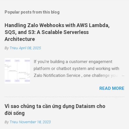
m
Popular posts from this blog
m
e
Handling Zalo Webhooks with AWS Lambda,
SQS, and S3: A Scalable Serverless
n
Architecture
t
By
Trieu
s
April 08, 2025
If you're building a customer engagement
platform or chatbot system and working with
Zalo Notification Service , one challenge you’ll
encounter is securely receiving and processing
READ MORE
webhook feedback events . This guide walks
you through how to build a robust, scalable
serverless solution using AWS Lambda ,
Vì sao chúng ta cần ứng dụng Dataism cho
Amazon SQS , and Amazon S3 , all in Node.js
đời sống
22.x . 🎯 What We’re Building A complete
By
Trieu
November 18, 2023
serverless pipeline to handle Zalo’s